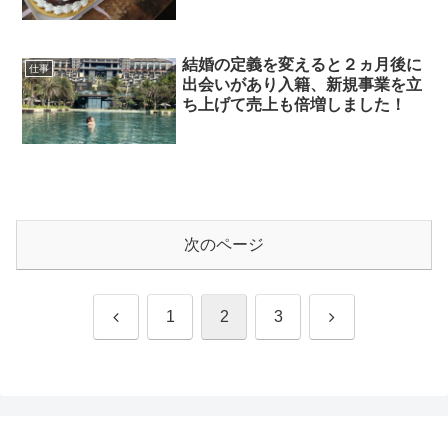
結婚の定義を変えると２ヵ月後に
仕事
出会いがあり入籍、新規事業を立
ち上げて売上も倍増しました！
次のページ
前
次
1
2
3
へ
へ