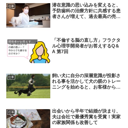
潜在意識の思い込みを変えると、
仕事
予防歯科の治療方針に共感する患
者さんが増えて、過去最高の売上
げになりました！
「不倫する脳の直し方」フラクタ
開発者がお答えするQ＆A
ル心理学開発者がお答えするQ＆
A 第7回
飼い犬に自分の深層意識が投影さ
仕事
れる事を活かして犬の躾のトレー
ニングを始めると、お客様から大
変喜ばれるようになりました。そ
して、２５年の歳月を経て元夫と
も復縁しました！
出会いから半年で結婚が決まり、
仕事
夫は会社で最優秀賞を受賞！実家
の家族関係も改善して