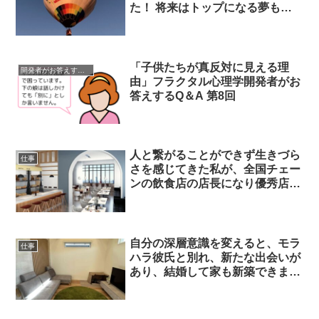
た！ 将来はトップになる夢も持
てるように
「子供たちが真反対に見える理
開発者がお答えするQ＆A
由」フラクタル心理学開発者がお
答えするQ＆A 第8回
人と繋がることができず生きづら
仕事
さを感じてきた私が、全国チェー
ンの飲食店の店長になり優秀店長
として表彰されました！
自分の深層意識を変えると、モラ
仕事
ハラ彼氏と別れ、新たな出会いが
あり、結婚して家も新築できまし
た！