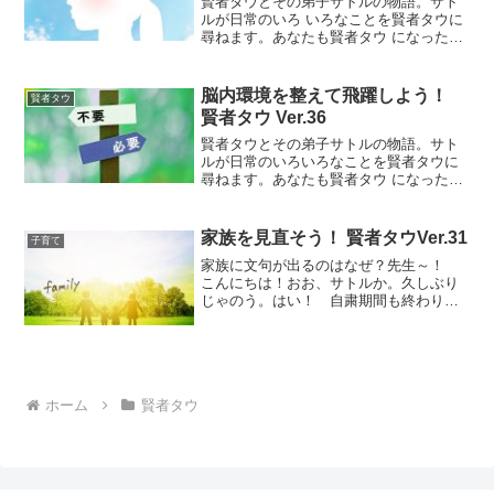
賢者タウとその弟子サトルの物語。サト
ルが日常のいろ いろなことを賢者タウに
尋ねます。あなたも賢者タウ になったつ
もりで考えてみましょう。幸せになるた
めに捨てるもの先生〜！おお、サトル
か。すっかりご無沙汰しています。忙し
脳内環境を整えて飛躍しよう！
賢者タウ
いことはいいことじゃ!...
賢者タウ Ver.36
賢者タウとその弟子サトルの物語。サト
ルが日常のいろいろなことを賢者タウに
尋ねます。あなたも賢者タウ になったつ
もりで考えてみましょう。 こんにちは！
おお、久しぶりじゃな。はい。今、僕、
「断捨離」にはまっていまして、毎日、
家族を見直そう！ 賢者タウVer.31
子育て
大量のモノを捨ててい...
家族に文句が出るのはなぜ？先生～！
こんにちは！おお、サトルか。久しぶり
じゃのう。はい！ 自粛期間も終わり、
なにより一番に先生にお会いしたかった
です！おう。おまえは相変わらず元気そ
うじゃのう。はい！ 元気が取り柄です
から。 でも、自粛期間中...
ホーム
賢者タウ