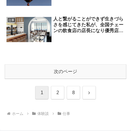
てるように
人と繋がることができず生きづら
仕事
さを感じてきた私が、全国チェー
ンの飲食店の店長になり優秀店長
として表彰されました！
次のページ
次
1
2
8
へ
ホーム
体験談
仕事