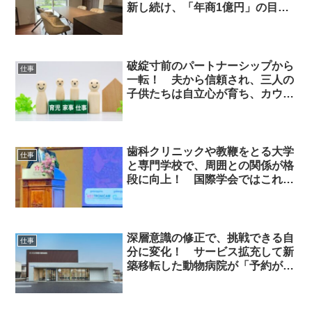
新し続け、「年商1億円」の目標
も達成間近です！
破綻寸前のパートナーシップから
仕事
一転！ 夫から信頼され、三人の
子供たちは自立心が育ち、カウン
セラーとしても活動できるように
なって
歯科クリニックや教鞭をとる大学
仕事
と専門学校で、周囲との関係が格
段に向上！ 国際学会ではこれま
での活動が評価されて！
深層意識の修正で、挑戦できる自
仕事
分に変化！ サービス拡充して新
築移転した動物病院が「予約が取
れない」と評判になり、書籍も上
梓！