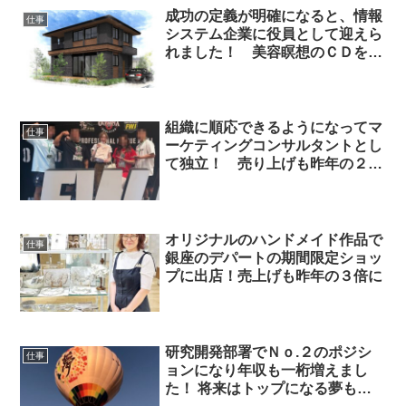
成功の定義が明確になると、情報
仕事
システム企業に役員として迎えら
れました！ 美容瞑想のＣＤを聴
き続けて超健康体に！
組織に順応できるようになってマ
仕事
ーケティングコンサルタントとし
て独立！ 売り上げも昨年の２倍
に！
オリジナルのハンドメイド作品で
仕事
銀座のデパートの期間限定ショッ
プに出店！売上げも昨年の３倍に
研究開発部署でＮｏ.２のポジシ
仕事
ョンになり年収も一桁増えまし
た！ 将来はトップになる夢も持