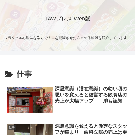
TAWプレス Web版
フラクタル心理学を学んで人生を飛躍させた方々の体験談を紹介しています！
仕事
深層意識（潜在意識）の幼い頃の
仕事
思いを変えると経営する飲食店の
売上が大幅アップ！ 弟も認知症
やアルコール依存から元気になっ
て
深層意識を変えると優秀なスタッ
仕事
フが集まり、歯科医院の売上は更