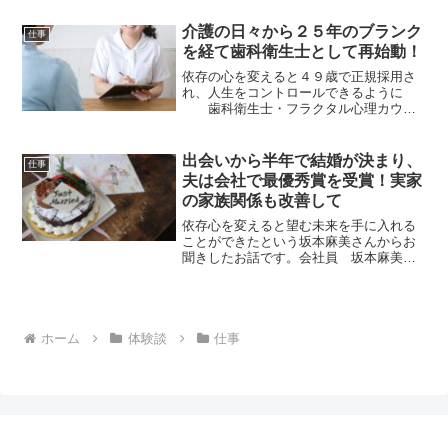
です。 顔ヨガイ
ンストラクタ
介護の日々から２５年のブランク
仕事
ー 原口
を経て歯科衛生士として再始動！
まり子さん ...
依存の心を変えると４９歳で正規採用さ
れ、人生をコントロールできるように
歯科衛生士・フラクタル心理カウン
セラー 宮堂嘉代子さん
和歌山県在住 介護に追われ、夫との仲も
ギクシャクし、人生を嘆いていたところ
出会いから半年で結婚が決まり、
仕事
から、深層意識（＝潜在...
夫は会社で最優秀賞を受賞！実家
の家族関係も改善して
依存心を変えると望む未来を手に入れる
ことができたという坂本麻美さんからお
聞きしたお話です。会社員 坂本麻美さ
ん広島県在住家族のことで漠然とした不
安があって――学んだきっかけと最初の
気づきをお聞かせください私は３０代前
半で会社員として仕事をし...
ホーム
体験談
仕事