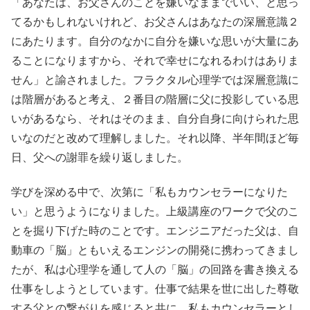
「あなたは、お父さんのことを嫌いなままでいい、と思っ
てるかもしれないけれど、お父さんはあなたの深層意識２
にあたります。自分のなかに自分を嫌いな思いが大量にあ
ることになりますから、それで幸せになれるわけはありま
せん」と諭されました。フラクタル心理学では深層意識に
は階層があると考え、２番目の階層に父に投影している思
いがあるなら、それはそのまま、自分自身に向けられた思
いなのだと改めて理解しました。それ以降、半年間ほど毎
日、父への謝罪を繰り返しました。
学びを深める中で、次第に「私もカウンセラーになりた
い」と思うようになりました。上級講座のワークで父のこ
とを掘り下げた時のことです。エンジニアだった父は、自
動車の「脳」ともいえるエンジンの開発に携わってきまし
たが、私は心理学を通して人の「脳」の回路を書き換える
仕事をしようとしています。仕事で結果を世に出した尊敬
する父との繋がりを感じると共に、私もカウンセラーとし