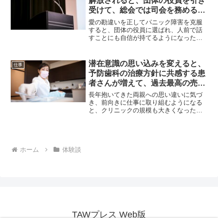
解放されると、団体の役員を引き
く...
受けて、総会では司会を務めるこ
とができました！
愛の勘違いを正してパニック障害を克服
すると、団体の役員に選ばれ、人前で話
すことにも自信が持てるようになったと
いう佐藤礼子からお聞きしたお話で
す。 自営業・フラクタル心理
カウンセラー佐藤礼子さん栃木県在住パ
潜在意識の思い込みを変えると、
仕事
ニック障害の発症と義理の両親...
予防歯科の治療方針に共感する患
者さんが増えて、過去最高の売上
げになりました！
長年抱いてきた両親への思い違いに気づ
き、前向きに仕事に取り組むようになる
と、クリニックの規模も大きくなったと
いう池村和歌子さんからお聞きしたお話
です。歯科クリニック院長池村和歌子さ
ん東京都在住両親への思い違いに気づい
て――学んだきっかけと最...
ホーム
体験談
TAWプレス Web版