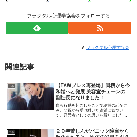
フラクタル心理学協会をフォローする
フラクタル心理学協会
関連記事
【TAWプレス再登場】同棲から令
仕事
和婚へと発展 美容室チェーンの
副社長になりました！
自ら行動を起こしたことで結婚の話が進
み、父親から受け継いだ資質に気づい
て、経営者としての思いを新たにしたと
いうMAKIさんからお聞きしたお話です。
美容室チェーン副社
長
２０年苦しんだパニック障害から
仕事
MAKIさん 千葉県在住スタッフがよ