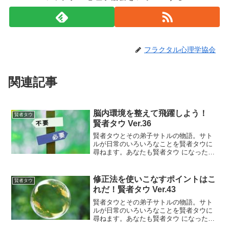
フラクタル心理学協会
関連記事
脳内環境を整えて飛躍しよう！
賢者タウ
賢者タウ Ver.36
賢者タウとその弟子サトルの物語。サト
ルが日常のいろいろなことを賢者タウに
尋ねます。あなたも賢者タウ になったつ
もりで考えてみましょう。 こんにちは！
おお、久しぶりじゃな。はい。今、僕、
「断捨離」にはまっていまして、毎日、
修正法を使いこなすポイントはこ
賢者タウ
大量のモノを捨ててい...
れだ！賢者タウ Ver.43
賢者タウとその弟子サトルの物語。サト
ルが日常のいろいろなことを賢者タウに
尋ねます。あなたも賢者タウ になったつ
もりで考えてみましょう。 なぜ、子供の