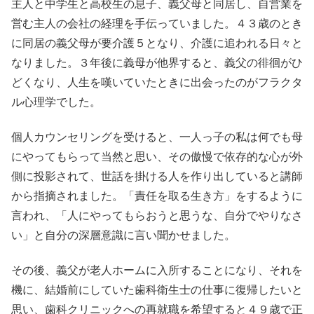
主人と中学生と高校生の息子、義父母と同居し、自営業を
営む主人の会社の経理を手伝っていました。４３歳のとき
に同居の義父母が要介護５となり、介護に追われる日々と
なりました。３年後に義母が他界すると、義父の徘徊がひ
どくなり、人生を嘆いていたときに出会ったのがフラクタ
ル心理学でした。
個人カウンセリングを受けると、一人っ子の私は何でも母
にやってもらって当然と思い、その傲慢で依存的な心が外
側に投影されて、世話を掛ける人を作り出していると講師
から指摘されました。「責任を取る生き方」をするように
言われ、「人にやってもらおうと思うな、自分でやりなさ
い」と自分の深層意識に言い聞かせました。
その後、義父が老人ホームに入所することになり、それを
機に、結婚前にしていた歯科衛生士の仕事に復帰したいと
思い、歯科クリニックへの再就職を希望すると４９歳で正