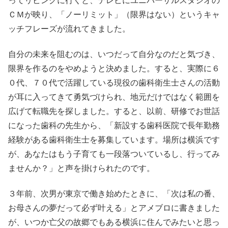
ってリビングに行くと、テレビにユニバーサルスタジオの
ＣＭが映り、「ノーリミット」（限界はない）というキャ
ッチフレーズが流れてきました。
自分の未来を阻むのは、いつだって自分なのだと気づき、
限界を作るのをやめようと決めました。すると、実際に６
０代、７０代で活躍している現役の歯科衛生士さんの活動
が耳に入ってきて勇気づけられ、地元だけではなく範囲を
広げて転職先を探しました。すると、以前、研修でお世話
になった歯科の先生から、「新設する歯科医院で長年勤務
経験がある歯科衛生士を募集しています。場所は横浜です
が、あなたはもう子育ても一段落ついているし、行ってみ
ませんか？」と声を掛けられたのです。
３年前、次男が東京で働き始めたときに、「次は私の番、
お母さんの夢だって必ず叶える」とアメブロに書きました
が、いつか亡父の故郷でもある横浜に住んでみたいと思っ