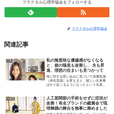
フラクタル心理学協会をフォローする
フラクタル心理学協会
関連記事
私の無意味な優越感がなくなる
仕事
と、娘の喘息も改善し、 夫も昇
進、理想の住まいも見つかって
母に対する思い込みに気づいて深層意識
（潜在意識）を変えると、嬉しい出来事
ばかり起こるようになったという丸真紀
さんのお話です心理セラピスト 丸真
紀さん 東京都自分が気が付かなかっ
た本当の自分を知って――学んだきっか
人工股関節の手術をせずに症状が
体験談
けをお聞かせください...
改善！有名ブランドの鑑賞会で琉
球舞踊の舞台を無事に務めました