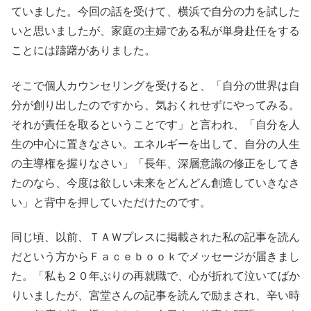
ていました。今回の話を受けて、横浜で自分の力を試した
いと思いましたが、家庭の主婦である私が単身赴任をする
ことには躊躇がありました。
そこで個人カウンセリングを受けると、「自分の世界は自
分が創り出したのですから、気おくれせずにやってみる。
それが責任を取るということです」と言われ、「自分を人
生の中心に置きなさい。エネルギーを出して、自分の人生
の主導権を握りなさい」「長年、深層意識の修正をしてき
たのなら、今度は欲しい未来をどんどん創造していきなさ
い」と背中を押していただけたのです。
同じ頃、以前、ＴＡＷプレスに掲載された私の記事を読ん
だという方からＦａｃｅｂｏｏｋでメッセージが届きまし
た。「私も２０年ぶりの再就職で、心が折れて泣いてばか
りいましたが、宮堂さんの記事を読んで励まされ、辛い時