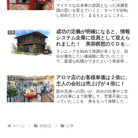
やアルコール依存から元気になっ
マイナスな出来事の原因となった深層意
て
識の思いを変えていくと、すべてが好転
し始めたという、まるもとよしこさんか
らお聞きしたお話です。飲食店経営 フ
ラクタル心理カウンセラーまるもとよし
こさん兵庫県在住弟の認知症の症状がな
成功の定義が明確になると、情報
仕事
くなる――学んだきっかけ...
システム企業に役員として迎えら
れました！ 美容瞑想のＣＤを聴
き続けて超健康体に！
ランニングを始めて体調が良くなり、自
分が優先したい価値観に気づいたこと
で、最適な転職ができたという香坂祥一
朗さんからお聞きしたお話です。会社役
員香坂祥一朗さん山梨県 在住美容瞑想
のＣＤを聴いて変化を感じて――学んだ
アロマ店のお客様単価は２倍に、
仕事
きっかけと最初の気づきをお...
主人の会社は売上げが４倍に！
親や兄弟への思いが、自分の仕事やご主
人の仕事にまで影響して、営業不振にな
っていたことを、身をもって体験したと
いう五十嵐真弓さんからお聞きしたお話
です。自分の思いが変わるとお客さまの
求めるものも変わりました
アロマと...
ホーム
体験談
仕事