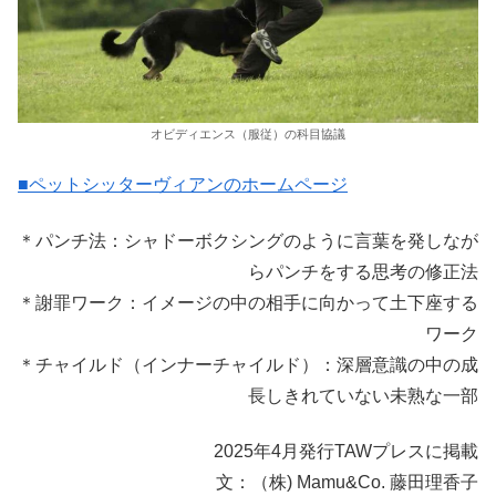
オビディエンス（服従）の科目協議
■ペットシッターヴィアンのホームページ
＊パンチ法：シャドーボクシングのように言葉を発しなが
らパンチをする思考の修正法
＊謝罪ワーク：イメージの中の相手に向かって土下座する
ワーク
＊チャイルド（インナーチャイルド）：深層意識の中の成
長しきれていない未熟な一部
2025年4月発行TAWプレスに掲載
文：（株) Mamu&Co. 藤田理香子