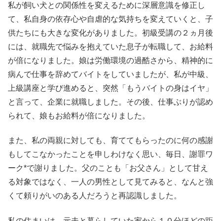
私が飼い犬との関係性を変えるために深層意識を修正し
て、私自身の依存心や自虐的な気持ちを変えていくと、子
供たちにも大きな変化がありました。初級受講の２ヵ月後
には、就職先で悩みを抱えていた息子が転職して、お給料
が倍になりました。娘は労働環境の過酷さから、精神的に
病んで仕事を辞めてバイトをしていましたが、私が中級、
上級講座と学び進めると、突然「もうバイトの身はイヤ」
と言って、企業に就職しました。その後、仕事ぶりが認め
られて、娘もお給料が倍になりました。
また、私の両親に対しても、育ててもらったのに何の感謝
もしてこなかったことを申しわけなく思い、毎日、謝罪ワ
ーク*で謝りました。父のことも「お父さん」として甘え
る対象ではなく、一人の男性として見てみると、なんと強
くて頼りがいのある人だろうと再認識しました。
私の住まいは、元夫と暮らしていた家から１０分ほどの距