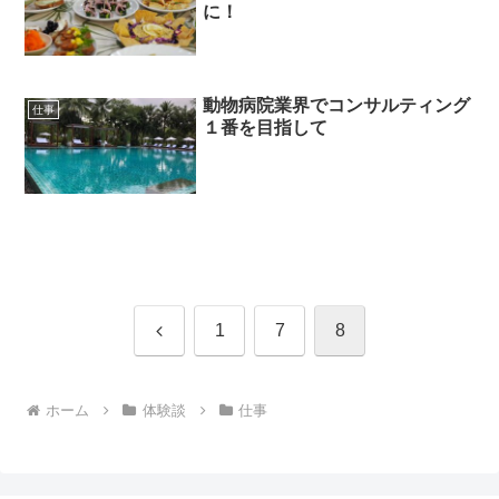
に！
動物病院業界でコンサルティング
仕事
１番を目指して
前
1
7
8
へ
ホーム
体験談
仕事