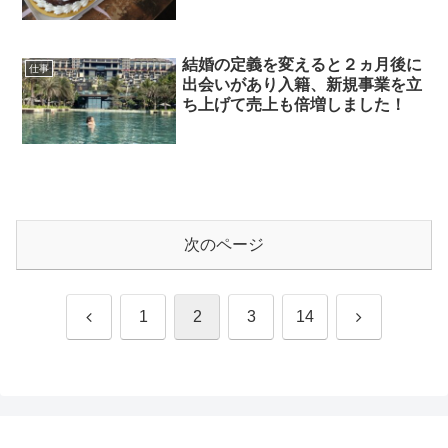
結婚の定義を変えると２ヵ月後に
仕事
出会いがあり入籍、新規事業を立
ち上げて売上も倍増しました！
次のページ
前
次
1
2
3
14
へ
へ