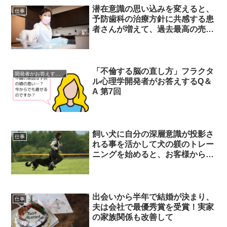
潜在意識の思い込みを変えると、
仕事
予防歯科の治療方針に共感する患
者さんが増えて、過去最高の売上
げになりました！
「不倫する脳の直し方」フラクタ
開発者がお答えするQ＆A
ル心理学開発者がお答えするQ＆
A 第7回
飼い犬に自分の深層意識が投影さ
仕事
れる事を活かして犬の躾のトレー
ニングを始めると、お客様から大
変喜ばれるようになりました。そ
して、２５年の歳月を経て元夫と
も復縁しました！
出会いから半年で結婚が決まり、
仕事
夫は会社で最優秀賞を受賞！実家
の家族関係も改善して