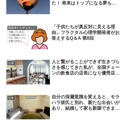
た！ 将来はトップになる夢も持
てるように
「子供たちが真反対に見える理
開発者がお答えするQ＆A
由」フラクタル心理学開発者がお
答えするQ＆A 第8回
人と繋がることができず生きづら
仕事
さを感じてきた私が、全国チェー
ンの飲食店の店長になり優秀店長
として表彰されました！
自分の深層意識を変えると、モラ
仕事
ハラ彼氏と別れ、新たな出会いが
あり、結婚して家も新築できまし
た！