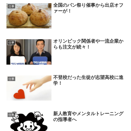
全国のパン祭り催事から出店オフ
仕事
ァーが！
オリンピック関係者や一流企業か
仕事
らも注文が続々！
不登校だった生徒が志望高校に進
仕事
学！
新人教育やメンタルトレーニング
仕事
の指導者へ