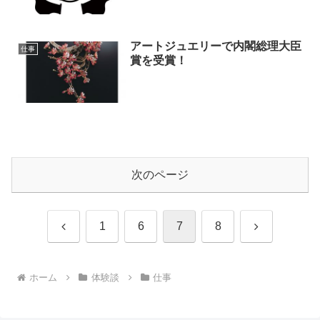
アートジュエリーで内閣総理大臣
仕事
賞を受賞！
次のページ
前
次
1
6
7
8
へ
へ
ホーム
体験談
仕事