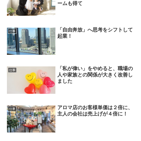
ームも得て
「自由奔放」へ思考をシフトして
仕事
起業！
「私が偉い」をやめると、職場の
仕事
人や家族との関係が大きく改善し
ました
アロマ店のお客様単価は２倍に、
仕事
主人の会社は売上げが４倍に！